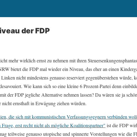
iveau der FDP
nicht mehr wirklich ernst zu nehmen mit ihren Steuersenkungensphantas
 NRW bietet die FDP mal wieder ein Niveau, das eher an einen Kindergar
er Linken nicht mindestens genauso reserviert gegenüberstehen würde, k
desavouiert. Wie kann sich so eine kleine 6 Prozent-Partei denn einbi
mit der FDP jegliche Alternative nehmen lassen? Da wären sie ja schön 
r nicht ernsthaft in Erwägung ziehen würden.
eien, die sich mit kommunistischen Verfassungsgegnern verbünden wo
 Frage, erst recht nicht als mögliche Koalitionspartner"
ist die FDP wir
mag teilweise genauso utopische und spinnerte Vorstellungen wie die 