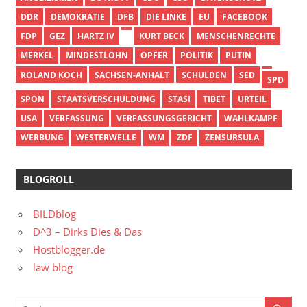
DDR
DEMOKRATIE
DFB
DIE LINKE
EU
FACEBOOK
FDP
GEZ
HARTZ IV
KURT BECK
MENSCHENRECHTE
MERKEL
MINDESTLOHN
OPFER
POLITIK
PUTIN
ROLAND KOCH
SACHSEN-ANHALT
SCHULDEN
SED
SPD
SPON
STAATSVERSCHULDUNG
STASI
TIBET
URTEIL
USA
VERFASSUNG
VERFASSUNGSGERICHT
WAHLKAMPF
WERBUNG
WESTERWELLE
WM
ZDF
ZENSURSULA
BLOGROLL
BILDblog
D^3 – Dirks Dies & Das
Hostblogger.de
law blog