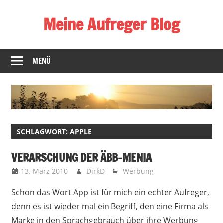
Zum
Meine Aufreger Blog
Inhalt
springen
Was
mich
MENÜ
positiv
oder
negativ
aufregt
oder
SCHLAGWORT:
APPLE
mir
auffällt
VERARSCHUNG DER ÄBB-MENIA
13. März 2010
DirkD
Werbung
Schon das Wort App ist für mich ein echter Aufreger,
denn es ist wieder mal ein Begriff, den eine Firma als
Marke in den Sprachgebrauch über ihre Werbung