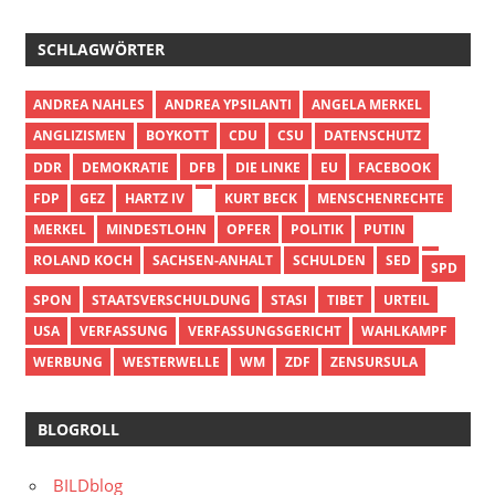
SCHLAGWÖRTER
ANDREA NAHLES
ANDREA YPSILANTI
ANGELA MERKEL
ANGLIZISMEN
BOYKOTT
CDU
CSU
DATENSCHUTZ
DDR
DEMOKRATIE
DFB
DIE LINKE
EU
FACEBOOK
FDP
GEZ
HARTZ IV
KURT BECK
MENSCHENRECHTE
MERKEL
MINDESTLOHN
OPFER
POLITIK
PUTIN
ROLAND KOCH
SACHSEN-ANHALT
SCHULDEN
SED
SPD
SPON
STAATSVERSCHULDUNG
STASI
TIBET
URTEIL
USA
VERFASSUNG
VERFASSUNGSGERICHT
WAHLKAMPF
WERBUNG
WESTERWELLE
WM
ZDF
ZENSURSULA
BLOGROLL
BILDblog