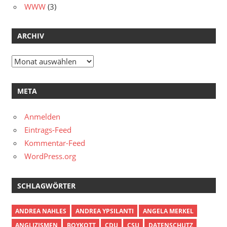
WWW
(3)
ARCHIV
Archiv
META
Anmelden
Eintrags-Feed
Kommentar-Feed
WordPress.org
SCHLAGWÖRTER
ANDREA NAHLES
ANDREA YPSILANTI
ANGELA MERKEL
ANGLIZISMEN
BOYKOTT
CDU
CSU
DATENSCHUTZ