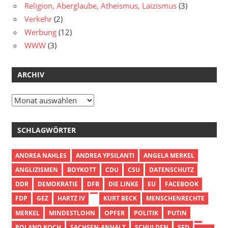
Religion, Aberglaube, Atheismus, Laizismus
(3)
Verkehr
(2)
Werbung
(12)
WWW
(3)
ARCHIV
Archiv
SCHLAGWÖRTER
ANDREA NAHLES
ANDREA YPSILANTI
ANGELA MERKEL
ANGLIZISMEN
BOYKOTT
CDU
CSU
DATENSCHUTZ
DDR
DEMOKRATIE
DFB
DIE LINKE
EU
FACEBOOK
FDP
GEZ
HARTZ IV
KURT BECK
MENSCHENRECHTE
MERKEL
MINDESTLOHN
OPFER
POLITIK
PUTIN
ROLAND KOCH
SACHSEN-ANHALT
SCHULDEN
SED