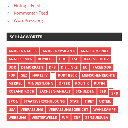
Eintrags-Feed
Kommentar-Feed
WordPress.org
SCHLAGWÖRTER
ANDREA NAHLES
ANDREA YPSILANTI
ANGELA MERKEL
ANGLIZISMEN
BOYKOTT
CDU
CSU
DATENSCHUTZ
DDR
DEMOKRATIE
DFB
DIE LINKE
EU
FACEBOOK
FDP
GEZ
HARTZ IV
KURT BECK
MENSCHENRECHTE
MERKEL
MINDESTLOHN
OPFER
POLITIK
PUTIN
ROLAND KOCH
SACHSEN-ANHALT
SCHULDEN
SED
SPD
SPON
STAATSVERSCHULDUNG
STASI
TIBET
URTEIL
USA
VERFASSUNG
VERFASSUNGSGERICHT
WAHLKAMPF
WERBUNG
WESTERWELLE
WM
ZDF
ZENSURSULA