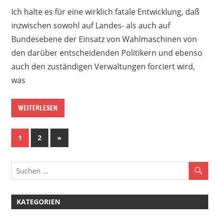
Ich halte es für eine wirklich fatale Entwicklung, daß
inzwischen sowohl auf Landes- als auch auf
Bundesebene der Einsatz von Wahlmaschinen von
den darüber entscheidenden Politikern und ebenso
auch den zuständigen Verwaltungen forciert wird,
was
WEITERLESEN
Seitennummerierung
Nächste
1
2
»
Beiträge
der
Beiträge
KATEGORIEN