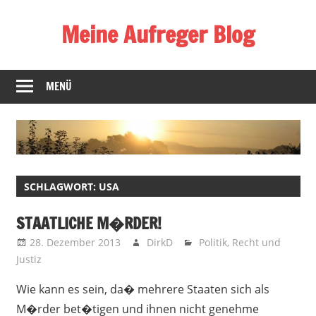
Zum
Meine Aufreger Blog
Inhalt
springen
Was
mich
MENÜ
positiv
oder
negativ
aufregt
oder
SCHLAGWORT:
USA
mir
auffällt
STAATLICHE M�RDER!
28. Dezember 2013
DirkD
Politik
,
Recht und
Justiz
Wie kann es sein, da� mehrere Staaten sich als
M�rder bet�tigen und ihnen nicht genehme