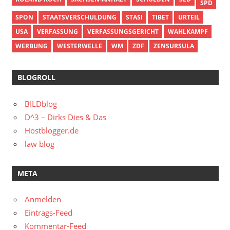
SPD
SPON
STAATSVERSCHULDUNG
STASI
TIBET
URTEIL
USA
VERFASSUNG
VERFASSUNGSGERICHT
WAHLKAMPF
WERBUNG
WESTERWELLE
WM
ZDF
ZENSURSULA
BLOGROLL
BILDblog
D^3 – Dirks Dies & Das
Hostblogger.de
law blog
META
Anmelden
Eintrags-Feed
Kommentar-Feed