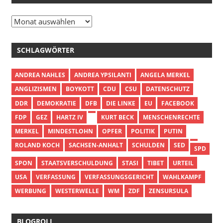
Archiv
SCHLAGWÖRTER
ANDREA NAHLES
ANDREA YPSILANTI
ANGELA MERKEL
ANGLIZISMEN
BOYKOTT
CDU
CSU
DATENSCHUTZ
DDR
DEMOKRATIE
DFB
DIE LINKE
EU
FACEBOOK
FDP
GEZ
HARTZ IV
KURT BECK
MENSCHENRECHTE
MERKEL
MINDESTLOHN
OPFER
POLITIK
PUTIN
ROLAND KOCH
SACHSEN-ANHALT
SCHULDEN
SED
SPD
SPON
STAATSVERSCHULDUNG
STASI
TIBET
URTEIL
USA
VERFASSUNG
VERFASSUNGSGERICHT
WAHLKAMPF
WERBUNG
WESTERWELLE
WM
ZDF
ZENSURSULA
BLOGROLL