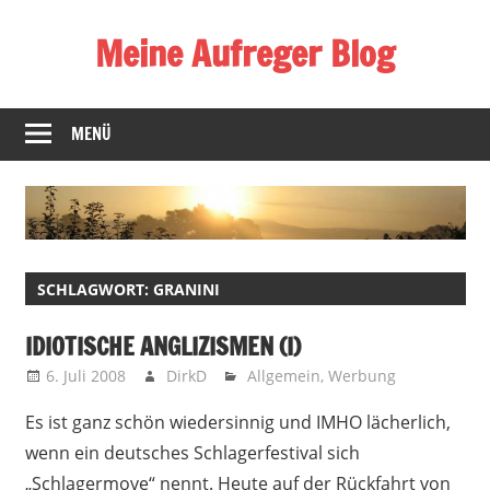
Zum
Meine Aufreger Blog
Inhalt
springen
Was
mich
MENÜ
positiv
oder
negativ
aufregt
oder
SCHLAGWORT:
GRANINI
mir
auffällt
IDIOTISCHE ANGLIZISMEN (I)
6. Juli 2008
DirkD
Allgemein
,
Werbung
Es ist ganz schön wiedersinnig und IMHO lächerlich,
wenn ein deutsches Schlagerfestival sich
„Schlagermove“ nennt. Heute auf der Rückfahrt von