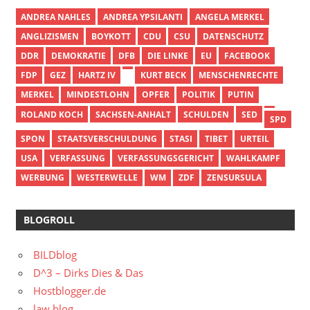
ANDREA NAHLES
ANDREA YPSILANTI
ANGELA MERKEL
ANGLIZISMEN
BOYKOTT
CDU
CSU
DATENSCHUTZ
DDR
DEMOKRATIE
DFB
DIE LINKE
EU
FACEBOOK
FDP
GEZ
HARTZ IV
KURT BECK
MENSCHENRECHTE
MERKEL
MINDESTLOHN
OPFER
POLITIK
PUTIN
ROLAND KOCH
SACHSEN-ANHALT
SCHULDEN
SED
SPD
SPON
STAATSVERSCHULDUNG
STASI
TIBET
URTEIL
USA
VERFASSUNG
VERFASSUNGSGERICHT
WAHLKAMPF
WERBUNG
WESTERWELLE
WM
ZDF
ZENSURSULA
BLOGROLL
BILDblog
D^3 – Dirks Dies & Das
Hostblogger.de
law blog