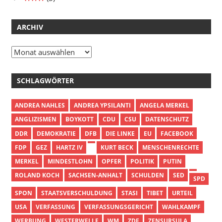
ARCHIV
Archiv
SCHLAGWÖRTER
ANDREA NAHLES
ANDREA YPSILANTI
ANGELA MERKEL
ANGLIZISMEN
BOYKOTT
CDU
CSU
DATENSCHUTZ
DDR
DEMOKRATIE
DFB
DIE LINKE
EU
FACEBOOK
FDP
GEZ
HARTZ IV
KURT BECK
MENSCHENRECHTE
MERKEL
MINDESTLOHN
OPFER
POLITIK
PUTIN
ROLAND KOCH
SACHSEN-ANHALT
SCHULDEN
SED
SPD
SPON
STAATSVERSCHULDUNG
STASI
TIBET
URTEIL
USA
VERFASSUNG
VERFASSUNGSGERICHT
WAHLKAMPF
WERBUNG
WESTERWELLE
WM
ZDF
ZENSURSULA