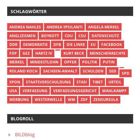
SCHLAGWÖRTER
ANDREA NAHLES
ANDREA YPSILANTI
ANGELA MERKEL
ANGLIZISMEN
BOYKOTT
CDU
CSU
DATENSCHUTZ
DDR
DEMOKRATIE
DFB
DIE LINKE
EU
FACEBOOK
FDP
GEZ
HARTZ IV
KURT BECK
MENSCHENRECHTE
MERKEL
MINDESTLOHN
OPFER
POLITIK
PUTIN
ROLAND KOCH
SACHSEN-ANHALT
SCHULDEN
SED
SPD
SPON
STAATSVERSCHULDUNG
STASI
TIBET
URTEIL
USA
VERFASSUNG
VERFASSUNGSGERICHT
WAHLKAMPF
WERBUNG
WESTERWELLE
WM
ZDF
ZENSURSULA
BLOGROLL
BILDblog