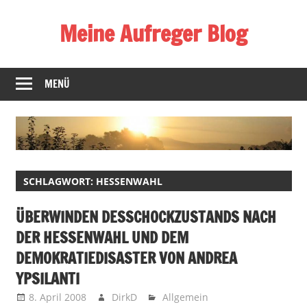
Zum
Meine Aufreger Blog
Inhalt
springen
Was
mich
MENÜ
positiv
oder
negativ
aufregt
oder
SCHLAGWORT:
HESSENWAHL
mir
auffällt
ÜBERWINDEN DESSCHOCKZUSTANDS NACH
DER HESSENWAHL UND DEM
DEMOKRATIEDISASTER VON ANDREA
YPSILANTI
8. April 2008
DirkD
Allgemein