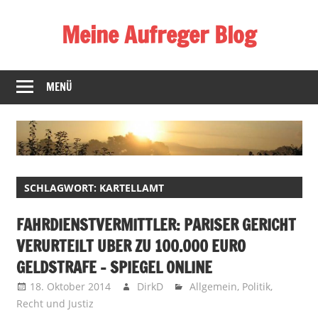
Zum
Meine Aufreger Blog
Inhalt
springen
Was
mich
MENÜ
positiv
oder
negativ
aufregt
oder
SCHLAGWORT:
KARTELLAMT
mir
auffällt
FAHRDIENSTVERMITTLER: PARISER GERICHT
VERURTEILT UBER ZU 100.000 EURO
GELDSTRAFE – SPIEGEL ONLINE
18. Oktober 2014
DirkD
Allgemein
,
Politik
,
Recht und Justiz