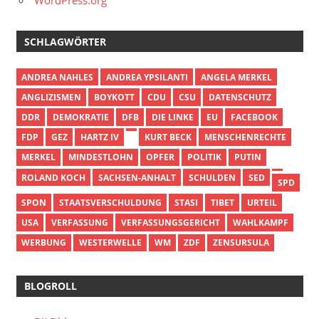
WordPress.org
SCHLAGWÖRTER
ANDREA NAHLES
ANDREA YPSILANTI
ANGELA MERKEL
ANGLIZISMEN
BOYKOTT
CDU
CSU
DATENSCHUTZ
DDR
DEMOKRATIE
DFB
DIE LINKE
EU
FACEBOOK
FDP
GEZ
HARTZ IV
KURT BECK
MENSCHENRECHTE
MERKEL
MINDESTLOHN
OPFER
POLITIK
PUTIN
ROLAND KOCH
SACHSEN-ANHALT
SCHULDEN
SED
SPD
SPON
STAATSVERSCHULDUNG
STASI
TIBET
URTEIL
USA
VERFASSUNG
VERFASSUNGSGERICHT
WAHLKAMPF
WERBUNG
WESTERWELLE
WM
ZDF
ZENSURSULA
BLOGROLL