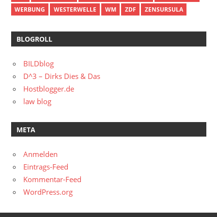
WERBUNG
WESTERWELLE
WM
ZDF
ZENSURSULA
BLOGROLL
BILDblog
D^3 – Dirks Dies & Das
Hostblogger.de
law blog
META
Anmelden
Eintrags-Feed
Kommentar-Feed
WordPress.org