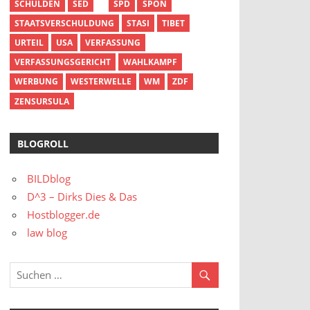
SCHULDEN
SED
SPD
SPON
STAATSVERSCHULDUNG
STASI
TIBET
URTEIL
USA
VERFASSUNG
VERFASSUNGSGERICHT
WAHLKAMPF
WERBUNG
WESTERWELLE
WM
ZDF
ZENSURSULA
BLOGROLL
BILDblog
D^3 – Dirks Dies & Das
Hostblogger.de
law blog