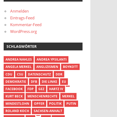
Anmelden
Eintrags-Feed
Kommentar-Feed
WordPress.org
SCHLAGWÖRTER
ANDREA NAHLES
ANDREA YPSILANTI
ANGELA MERKEL
ANGLIZISMEN
BOYKOTT
CDU
CSU
DATENSCHUTZ
DDR
DEMOKRATIE
DFB
DIE LINKE
EU
FACEBOOK
FDP
GEZ
HARTZ IV
KURT BECK
MENSCHENRECHTE
MERKEL
MINDESTLOHN
OPFER
POLITIK
PUTIN
ROLAND KOCH
SACHSEN-ANHALT