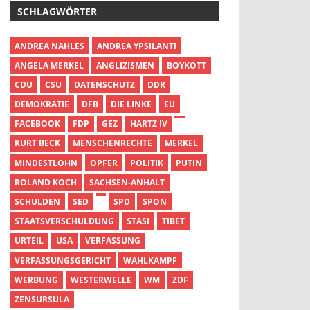
SCHLAGWÖRTER
ANDREA NAHLES
ANDREA YPSILANTI
ANGELA MERKEL
ANGLIZISMEN
BOYKOTT
CDU
CSU
DATENSCHUTZ
DDR
DEMOKRATIE
DFB
DIE LINKE
EU
FACEBOOK
FDP
GEZ
HARTZ IV
KURT BECK
MENSCHENRECHTE
MERKEL
MINDESTLOHN
OPFER
POLITIK
PUTIN
ROLAND KOCH
SACHSEN-ANHALT
SCHULDEN
SED
SPD
SPON
STAATSVERSCHULDUNG
STASI
TIBET
URTEIL
USA
VERFASSUNG
VERFASSUNGSGERICHT
WAHLKAMPF
WERBUNG
WESTERWELLE
WM
ZDF
ZENSURSULA