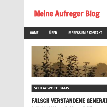
Zum
Inhalt
Meine Aufreger Blog
springen
Was
mich
HOME
ÜBER
IMPRESSUM / KONTAKT
positiv
oder
negativ
aufregt
oder
mir
auffällt
SCHLAGWORT:
BAMS
FALSCH VERSTANDENE GENERAT