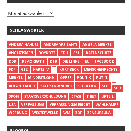
Archiv
SCHLAGWÖRTER
ANDREA NAHLES
ANDREA YPSILANTI
ANGELA MERKEL
ANGLIZISMEN
BOYKOTT
CDU
CSU
DATENSCHUTZ
DDR
DEMOKRATIE
DFB
DIE LINKE
EU
FACEBOOK
FDP
GEZ
HARTZ IV
KURT BECK
MENSCHENRECHTE
MERKEL
MINDESTLOHN
OPFER
POLITIK
PUTIN
ROLAND KOCH
SACHSEN-ANHALT
SCHULDEN
SED
SPD
SPON
STAATSVERSCHULDUNG
STASI
TIBET
URTEIL
USA
VERFASSUNG
VERFASSUNGSGERICHT
WAHLKAMPF
WERBUNG
WESTERWELLE
WM
ZDF
ZENSURSULA
BLOGROLL