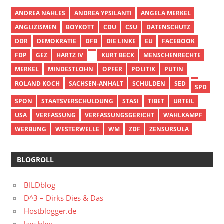
ANDREA NAHLES
ANDREA YPSILANTI
ANGELA MERKEL
ANGLIZISMEN
BOYKOTT
CDU
CSU
DATENSCHUTZ
DDR
DEMOKRATIE
DFB
DIE LINKE
EU
FACEBOOK
FDP
GEZ
HARTZ IV
KURT BECK
MENSCHENRECHTE
MERKEL
MINDESTLOHN
OPFER
POLITIK
PUTIN
ROLAND KOCH
SACHSEN-ANHALT
SCHULDEN
SED
SPD
SPON
STAATSVERSCHULDUNG
STASI
TIBET
URTEIL
USA
VERFASSUNG
VERFASSUNGSGERICHT
WAHLKAMPF
WERBUNG
WESTERWELLE
WM
ZDF
ZENSURSULA
BLOGROLL
BILDblog
D^3 – Dirks Dies & Das
Hostblogger.de