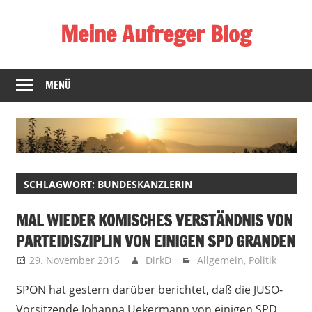
Zum
Meine Aufreger Blog
Inhalt
springen
Was
mich
MENÜ
positiv
oder
negativ
aufregt
oder
SCHLAGWORT:
BUNDESKANZLERIN
mir
auffällt
MAL WIEDER KOMISCHES VERSTÄNDNIS VON
PARTEIDISZIPLIN VON EINIGEN SPD GRANDEN
29. November 2015
DirkD
Allgemein
,
Politik
SPON hat gestern darüber berichtet, daß die JUSO-
Vorsitzende Johanna Uekermann von einigen SPD