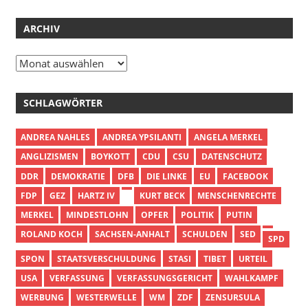
ARCHIV
Archiv
SCHLAGWÖRTER
ANDREA NAHLES
ANDREA YPSILANTI
ANGELA MERKEL
ANGLIZISMEN
BOYKOTT
CDU
CSU
DATENSCHUTZ
DDR
DEMOKRATIE
DFB
DIE LINKE
EU
FACEBOOK
FDP
GEZ
HARTZ IV
KURT BECK
MENSCHENRECHTE
MERKEL
MINDESTLOHN
OPFER
POLITIK
PUTIN
ROLAND KOCH
SACHSEN-ANHALT
SCHULDEN
SED
SPD
SPON
STAATSVERSCHULDUNG
STASI
TIBET
URTEIL
USA
VERFASSUNG
VERFASSUNGSGERICHT
WAHLKAMPF
WERBUNG
WESTERWELLE
WM
ZDF
ZENSURSULA