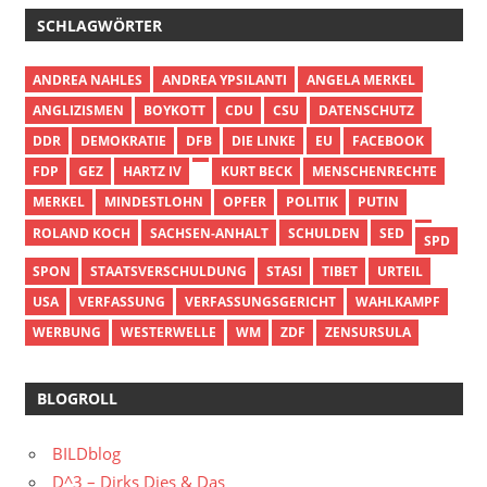
SCHLAGWÖRTER
ANDREA NAHLES
ANDREA YPSILANTI
ANGELA MERKEL
ANGLIZISMEN
BOYKOTT
CDU
CSU
DATENSCHUTZ
DDR
DEMOKRATIE
DFB
DIE LINKE
EU
FACEBOOK
FDP
GEZ
HARTZ IV
KURT BECK
MENSCHENRECHTE
MERKEL
MINDESTLOHN
OPFER
POLITIK
PUTIN
ROLAND KOCH
SACHSEN-ANHALT
SCHULDEN
SED
SPD
SPON
STAATSVERSCHULDUNG
STASI
TIBET
URTEIL
USA
VERFASSUNG
VERFASSUNGSGERICHT
WAHLKAMPF
WERBUNG
WESTERWELLE
WM
ZDF
ZENSURSULA
BLOGROLL
BILDblog
D^3 – Dirks Dies & Das