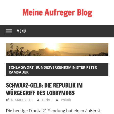
Zum
Meine Aufreger Blog
Inhalt
springen
Was
mich
MENÜ
positiv
oder
negativ
aufregt
oder
SCHLAGWORT:
BUNDESVERKEHRSMINISTER PETER
mir
RAMSAUER
auffällt
SCHWARZ-GELB: DIE REPUBLIK IM
WÜRGEGRIFF DES LOBBYMOBS
4. März 2010
DirkD
Politik
Die heutige Frontal21 Sendung hat einen äußerst