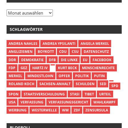
Archiv
SCHLAGWÖRTER
ANDREA NAHLES
ANDREA YPSILANTI
ANGELA MERKEL
ANGLIZISMEN
BOYKOTT
CDU
CSU
DATENSCHUTZ
DDR
DEMOKRATIE
DFB
DIE LINKE
EU
FACEBOOK
FDP
GEZ
HARTZ IV
KURT BECK
MENSCHENRECHTE
MERKEL
MINDESTLOHN
OPFER
POLITIK
PUTIN
ROLAND KOCH
SACHSEN-ANHALT
SCHULDEN
SED
SPD
SPON
STAATSVERSCHULDUNG
STASI
TIBET
URTEIL
USA
VERFASSUNG
VERFASSUNGSGERICHT
WAHLKAMPF
WERBUNG
WESTERWELLE
WM
ZDF
ZENSURSULA
BLOGROLL