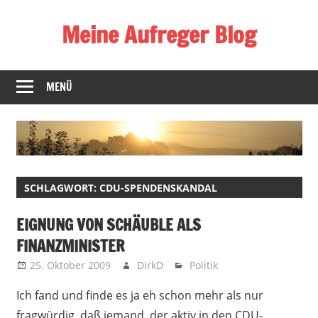
Zum
Meine Aufreger Blog
Inhalt
springen
Was
mich
MENÜ
positiv
oder
negativ
aufregt
oder
SCHLAGWORT:
CDU-SPENDENSKANDAL
mir
auffällt
EIGNUNG VON SCHÄUBLE ALS
FINANZMINISTER
25. Oktober 2009
DirkD
Politik
Ich fand und finde es ja eh schon mehr als nur
fragwürdig, daß jemand, der aktiv in den CDU-