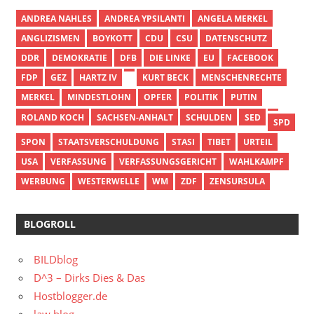
ANDREA NAHLES
ANDREA YPSILANTI
ANGELA MERKEL
ANGLIZISMEN
BOYKOTT
CDU
CSU
DATENSCHUTZ
DDR
DEMOKRATIE
DFB
DIE LINKE
EU
FACEBOOK
FDP
GEZ
HARTZ IV
KURT BECK
MENSCHENRECHTE
MERKEL
MINDESTLOHN
OPFER
POLITIK
PUTIN
ROLAND KOCH
SACHSEN-ANHALT
SCHULDEN
SED
SPD
SPON
STAATSVERSCHULDUNG
STASI
TIBET
URTEIL
USA
VERFASSUNG
VERFASSUNGSGERICHT
WAHLKAMPF
WERBUNG
WESTERWELLE
WM
ZDF
ZENSURSULA
BLOGROLL
BILDblog
D^3 – Dirks Dies & Das
Hostblogger.de