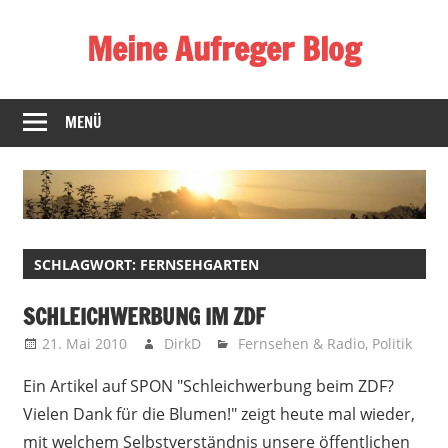
Zum
Meine Aufreger Blog
Inhalt
springen
Was
mich
MENÜ
positiv
oder
negativ
aufregt
oder
SCHLAGWORT:
FERNSEHGARTEN
mir
auffällt
SCHLEICHWERBUNG IM ZDF
21. Mai 2010
DirkD
Fernsehen & Radio
,
Politik
Ein Artikel auf SPON "Schleichwerbung beim ZDF?
Vielen Dank für die Blumen!" zeigt heute mal wieder,
mit welchem Selbstverständnis unsere öffentlichen