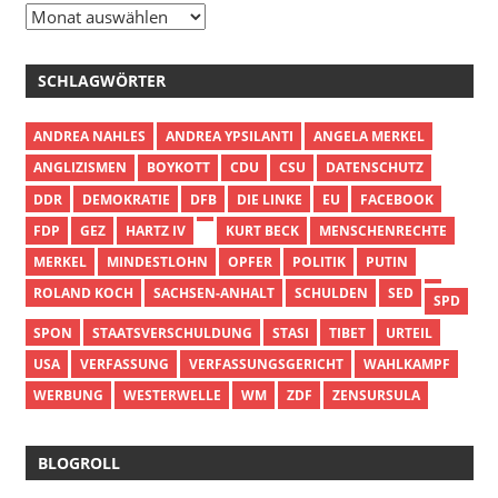
Archiv
SCHLAGWÖRTER
ANDREA NAHLES
ANDREA YPSILANTI
ANGELA MERKEL
ANGLIZISMEN
BOYKOTT
CDU
CSU
DATENSCHUTZ
DDR
DEMOKRATIE
DFB
DIE LINKE
EU
FACEBOOK
FDP
GEZ
HARTZ IV
KURT BECK
MENSCHENRECHTE
MERKEL
MINDESTLOHN
OPFER
POLITIK
PUTIN
ROLAND KOCH
SACHSEN-ANHALT
SCHULDEN
SED
SPD
SPON
STAATSVERSCHULDUNG
STASI
TIBET
URTEIL
USA
VERFASSUNG
VERFASSUNGSGERICHT
WAHLKAMPF
WERBUNG
WESTERWELLE
WM
ZDF
ZENSURSULA
BLOGROLL