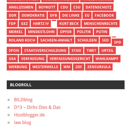
ANGLIZISMEN
BOYKOTT
CDU
CSU
DATENSCHUTZ
DDR
DEMOKRATIE
DFB
DIE LINKE
EU
FACEBOOK
FDP
GEZ
HARTZ IV
KURT BECK
MENSCHENRECHTE
MERKEL
MINDESTLOHN
OPFER
POLITIK
PUTIN
ROLAND KOCH
SACHSEN-ANHALT
SCHULDEN
SED
SPD
SPON
STAATSVERSCHULDUNG
STASI
TIBET
URTEIL
USA
VERFASSUNG
VERFASSUNGSGERICHT
WAHLKAMPF
WERBUNG
WESTERWELLE
WM
ZDF
ZENSURSULA
BLOGROLL
BILDblog
D^3 – Dirks Dies & Das
Hostblogger.de
law blog