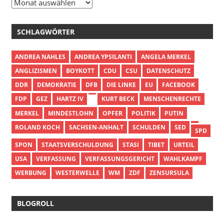
Archiv
SCHLAGWÖRTER
ANDREA NAHLES
ANDREA YPSILANTI
ANGELA MERKEL
ANGLIZISMEN
BOYKOTT
CDU
CSU
DATENSCHUTZ
DDR
DEMOKRATIE
DFB
DIE LINKE
EU
FACEBOOK
FDP
GEZ
HARTZ IV
KURT BECK
MENSCHENRECHTE
MERKEL
MINDESTLOHN
OPFER
POLITIK
PUTIN
ROLAND KOCH
SACHSEN-ANHALT
SCHULDEN
SED
SPD
SPON
STAATSVERSCHULDUNG
STASI
TIBET
URTEIL
USA
VERFASSUNG
VERFASSUNGSGERICHT
WAHLKAMPF
WERBUNG
WESTERWELLE
WM
ZDF
ZENSURSULA
BLOGROLL