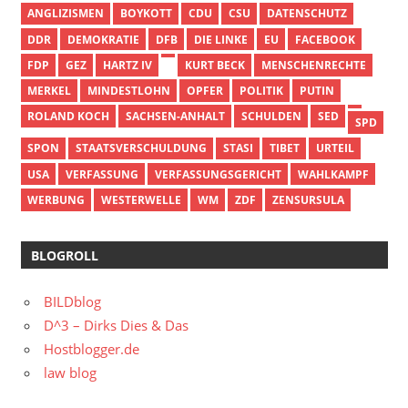
ANGLIZISMEN
BOYKOTT
CDU
CSU
DATENSCHUTZ
DDR
DEMOKRATIE
DFB
DIE LINKE
EU
FACEBOOK
FDP
GEZ
HARTZ IV
KURT BECK
MENSCHENRECHTE
MERKEL
MINDESTLOHN
OPFER
POLITIK
PUTIN
ROLAND KOCH
SACHSEN-ANHALT
SCHULDEN
SED
SPD
SPON
STAATSVERSCHULDUNG
STASI
TIBET
URTEIL
USA
VERFASSUNG
VERFASSUNGSGERICHT
WAHLKAMPF
WERBUNG
WESTERWELLE
WM
ZDF
ZENSURSULA
BLOGROLL
BILDblog
D^3 – Dirks Dies & Das
Hostblogger.de
law blog