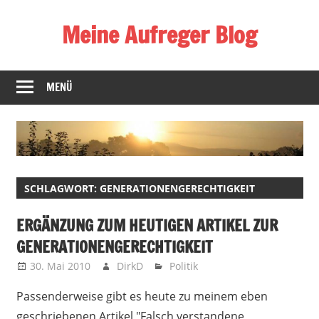
Zum
Meine Aufreger Blog
Inhalt
springen
Was
mich
MENÜ
positiv
oder
negativ
aufregt
oder
SCHLAGWORT:
GENERATIONENGERECHTIGKEIT
mir
auffällt
ERGÄNZUNG ZUM HEUTIGEN ARTIKEL ZUR
GENERATIONENGERECHTIGKEIT
30. Mai 2010
DirkD
Politik
Passenderweise gibt es heute zu meinem eben
geschriebenen Artikel "Falsch verstandene