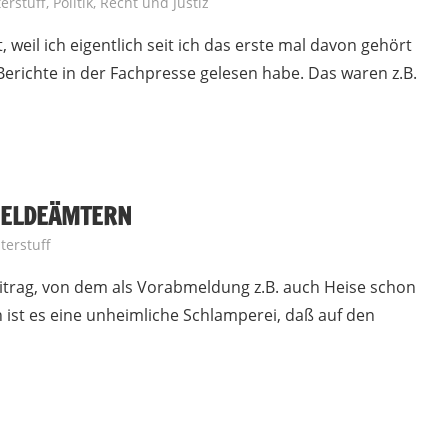
erstuff
,
Politik
,
Recht und Justiz
 weil ich eigentlich seit ich das erste mal davon gehört
Berichte in der Fachpresse gelesen habe. Das waren z.B.
MELDEÄMTERN
terstuff
itrag, von dem als Vorabmeldung z.B. auch Heise schon
h ist es eine unheimliche Schlamperei, daß auf den