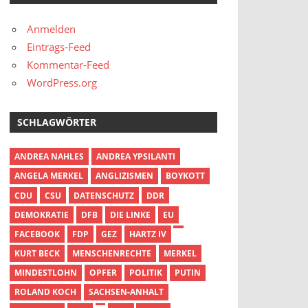
Anmelden
Eintrags-Feed
Kommentar-Feed
WordPress.org
SCHLAGWÖRTER
ANDREA NAHLES
ANDREA YPSILANTI
ANGELA MERKEL
ANGLIZISMEN
BOYKOTT
CDU
CSU
DATENSCHUTZ
DDR
DEMOKRATIE
DFB
DIE LINKE
EU
FACEBOOK
FDP
GEZ
HARTZ IV
KURT BECK
MENSCHENRECHTE
MERKEL
MINDESTLOHN
OPFER
POLITIK
PUTIN
ROLAND KOCH
SACHSEN-ANHALT