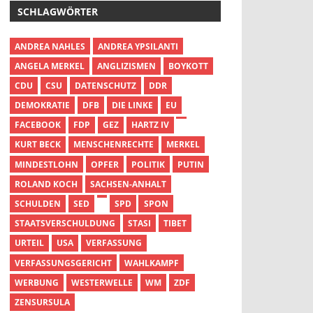
SCHLAGWÖRTER
ANDREA NAHLES
ANDREA YPSILANTI
ANGELA MERKEL
ANGLIZISMEN
BOYKOTT
CDU
CSU
DATENSCHUTZ
DDR
DEMOKRATIE
DFB
DIE LINKE
EU
FACEBOOK
FDP
GEZ
HARTZ IV
KURT BECK
MENSCHENRECHTE
MERKEL
MINDESTLOHN
OPFER
POLITIK
PUTIN
ROLAND KOCH
SACHSEN-ANHALT
SCHULDEN
SED
SPD
SPON
STAATSVERSCHULDUNG
STASI
TIBET
URTEIL
USA
VERFASSUNG
VERFASSUNGSGERICHT
WAHLKAMPF
WERBUNG
WESTERWELLE
WM
ZDF
ZENSURSULA