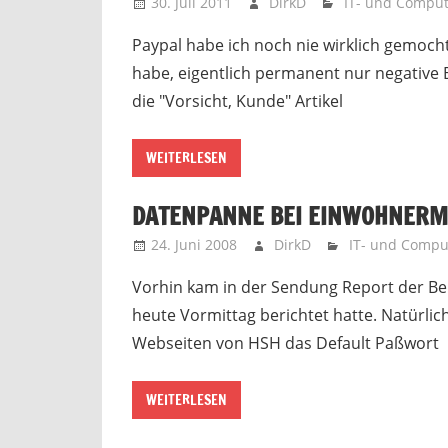
30. Juli 2011
DirkD
IT- und Comput
Paypal habe ich noch nie wirklich gemocht,
habe, eigentlich permanent nur negative 
die "Vorsicht, Kunde" Artikel
WEITERLESEN
DATENPANNE BEI EINWOHNER
24. Juni 2008
DirkD
IT- und Compu
Vorhin kam in der Sendung Report der Be
heute Vormittag berichtet hatte. Natürlic
Webseiten von HSH das Default Paßwort
WEITERLESEN