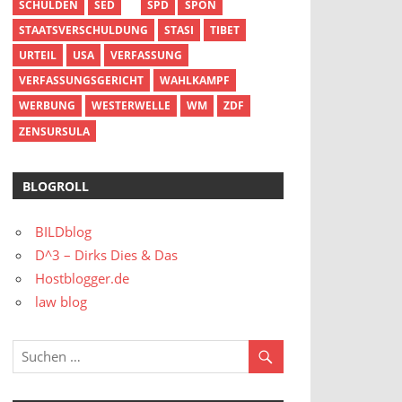
SCHULDEN
SED
SPD
SPON
STAATSVERSCHULDUNG
STASI
TIBET
URTEIL
USA
VERFASSUNG
VERFASSUNGSGERICHT
WAHLKAMPF
WERBUNG
WESTERWELLE
WM
ZDF
ZENSURSULA
BLOGROLL
BILDblog
D^3 – Dirks Dies & Das
Hostblogger.de
law blog