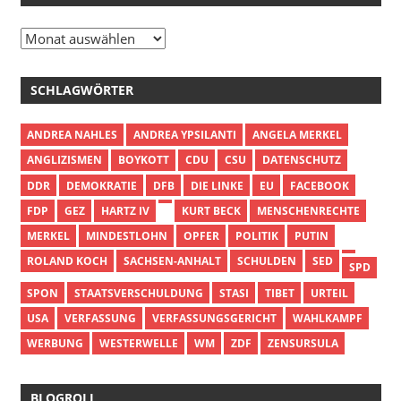
Archiv
SCHLAGWÖRTER
ANDREA NAHLES
ANDREA YPSILANTI
ANGELA MERKEL
ANGLIZISMEN
BOYKOTT
CDU
CSU
DATENSCHUTZ
DDR
DEMOKRATIE
DFB
DIE LINKE
EU
FACEBOOK
FDP
GEZ
HARTZ IV
KURT BECK
MENSCHENRECHTE
MERKEL
MINDESTLOHN
OPFER
POLITIK
PUTIN
ROLAND KOCH
SACHSEN-ANHALT
SCHULDEN
SED
SPD
SPON
STAATSVERSCHULDUNG
STASI
TIBET
URTEIL
USA
VERFASSUNG
VERFASSUNGSGERICHT
WAHLKAMPF
WERBUNG
WESTERWELLE
WM
ZDF
ZENSURSULA
BLOGROLL