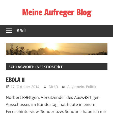
Zum
Meine Aufreger Blog
Inhalt
springen
Was
mich
MENÜ
positiv
oder
negativ
aufregt
oder
SCHLAGWORT:
INFEKTIOSIT�T
mir
auffällt
EBOLA II
17. Oktober 2014
DirkD
Allgemein
,
Politik
Norbert R�ttgen, Vorsitzender des Ausw�rtigen
Ausschusses im Bundestag, hat heute in einem
Fernsehinterview (Sender bzw. Sendung habe ich mir