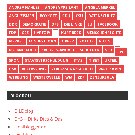
ANDREA NAHLES
ANDREA YPSILANTI
ANGELA MERKEL
ANGLIZISMEN
BOYKOTT
CDU
CSU
DATENSCHUTZ
DDR
DEMOKRATIE
DFB
DIE LINKE
EU
FACEBOOK
FDP
GEZ
HARTZ IV
KURT BECK
MENSCHENRECHTE
MERKEL
MINDESTLOHN
OPFER
POLITIK
PUTIN
ROLAND KOCH
SACHSEN-ANHALT
SCHULDEN
SED
SPD
SPON
STAATSVERSCHULDUNG
STASI
TIBET
URTEIL
USA
VERFASSUNG
VERFASSUNGSGERICHT
WAHLKAMPF
WERBUNG
WESTERWELLE
WM
ZDF
ZENSURSULA
BLOGROLL
BILDblog
D^3 – Dirks Dies & Das
Hostblogger.de
law blog