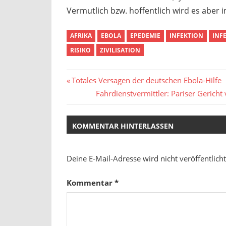
Vermutlich bzw. hoffentlich wird es aber i
AFRIKA
EBOLA
EPEDEMIE
INFEKTION
INF
RISIKO
ZIVILISATION
Beitragsnavigation
Vorheriger
Totales Versagen der deutschen Ebola-Hilfe
Beitrag:
Nächster
Fahrdienstvermittler: Pariser Gerich
Beitrag:
KOMMENTAR HINTERLASSEN
Deine E-Mail-Adresse wird nicht veröffentlicht
Kommentar
*