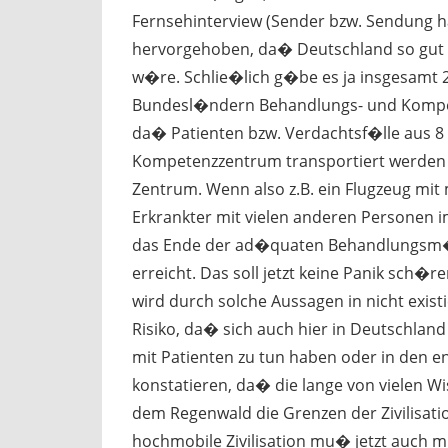
Fernsehinterview (Sender bzw. Sendung ha
hervorgehoben, da� Deutschland so gut w
w�re. Schlie�lich g�be es ja insgesamt 2
Bundesl�ndern Behandlungs- und Kompete
da� Patienten bzw. Verdachtsf�lle aus 
Kompetenzzentrum transportiert werden m
Zentrum. Wenn also z.B. ein Flugzeug mit 
Erkrankter mit vielen anderen Personen i
das Ende der ad�quaten Behandlungsm�gl
erreicht. Das soll jetzt keine Panik sch�r
wird durch solche Aussagen in nicht exist
Risiko, da� sich auch hier in Deutschlan
mit Patienten zu tun haben oder in den
konstatieren, da� die lange von vielen Wi
dem Regenwald die Grenzen der Zivilisati
hochmobile Zivilisation mu� jetzt auch m