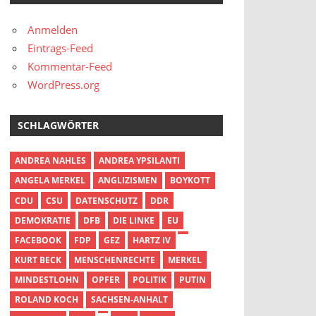
Anmelden
Eintrags-Feed
Kommentar-Feed
WordPress.org
SCHLAGWÖRTER
ANDREA NAHLES
ANDREA YPSILANTI
ANGELA MERKEL
ANGLIZISMEN
BOYKOTT
CDU
CSU
DATENSCHUTZ
DDR
DEMOKRATIE
DFB
DIE LINKE
EU
FACEBOOK
FDP
GEZ
HARTZ IV
KURT BECK
MENSCHENRECHTE
MERKEL
MINDESTLOHN
OPFER
POLITIK
PUTIN
ROLAND KOCH
SACHSEN-ANHALT