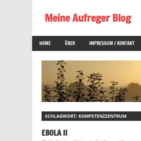
Zum
Inhalt
Meine Aufreger Blog
springen
Was
mich
HOME
ÜBER
IMPRESSUM / KONTAKT
positiv
oder
negativ
aufregt
oder
mir
auffällt
SCHLAGWORT:
KOMPETENZZENTRUM
EBOLA II