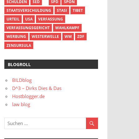
SCHULDEN
SED
SPD
SPON
STAATSVERSCHULDUNG
STASI
TIBET
URTEIL
USA
VERFASSUNG
VERFASSUNGSGERICHT
WAHLKAMPF
WERBUNG
WESTERWELLE
WM
ZDF
ZENSURSULA
BLOGROLL
BILDblog
D^3 – Dirks Dies & Das
Hostblogger.de
law blog