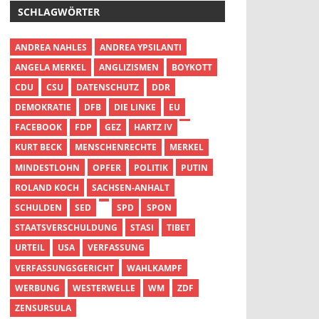
SCHLAGWÖRTER
ANDREA NAHLES
ANDREA YPSILANTI
ANGELA MERKEL
ANGLIZISMEN
BOYKOTT
CDU
CSU
DATENSCHUTZ
DDR
DEMOKRATIE
DFB
DIE LINKE
EU
FACEBOOK
FDP
GEZ
HARTZ IV
KURT BECK
MENSCHENRECHTE
MERKEL
MINDESTLOHN
OPFER
POLITIK
PUTIN
ROLAND KOCH
SACHSEN-ANHALT
SCHULDEN
SED
SPD
SPON
STAATSVERSCHULDUNG
STASI
TIBET
URTEIL
USA
VERFASSUNG
VERFASSUNGSGERICHT
WAHLKAMPF
WERBUNG
WESTERWELLE
WM
ZDF
ZENSURSULA