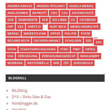
ANDREA NAHLES
ANDREA YPSILANTI
ANGELA MERKEL
ANGLIZISMEN
BOYKOTT
CDU
CSU
DATENSCHUTZ
DDR
DEMOKRATIE
DFB
DIE LINKE
EU
FACEBOOK
FDP
GEZ
HARTZ IV
KURT BECK
MENSCHENRECHTE
MERKEL
MINDESTLOHN
OPFER
POLITIK
PUTIN
ROLAND KOCH
SACHSEN-ANHALT
SCHULDEN
SED
SPD
SPON
STAATSVERSCHULDUNG
STASI
TIBET
URTEIL
USA
VERFASSUNG
VERFASSUNGSGERICHT
WAHLKAMPF
WERBUNG
WESTERWELLE
WM
ZDF
ZENSURSULA
BLOGROLL
BILDblog
D^3 – Dirks Dies & Das
Hostblogger.de
law blog