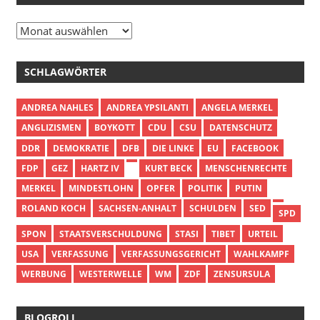
Archiv
SCHLAGWÖRTER
ANDREA NAHLES
ANDREA YPSILANTI
ANGELA MERKEL
ANGLIZISMEN
BOYKOTT
CDU
CSU
DATENSCHUTZ
DDR
DEMOKRATIE
DFB
DIE LINKE
EU
FACEBOOK
FDP
GEZ
HARTZ IV
KURT BECK
MENSCHENRECHTE
MERKEL
MINDESTLOHN
OPFER
POLITIK
PUTIN
ROLAND KOCH
SACHSEN-ANHALT
SCHULDEN
SED
SPD
SPON
STAATSVERSCHULDUNG
STASI
TIBET
URTEIL
USA
VERFASSUNG
VERFASSUNGSGERICHT
WAHLKAMPF
WERBUNG
WESTERWELLE
WM
ZDF
ZENSURSULA
BLOGROLL