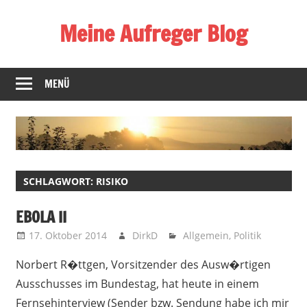
Zum
Meine Aufreger Blog
Inhalt
springen
Was
mich
MENÜ
positiv
oder
negativ
aufregt
oder
SCHLAGWORT:
RISIKO
mir
auffällt
EBOLA II
17. Oktober 2014
DirkD
Allgemein
,
Politik
Norbert R�ttgen, Vorsitzender des Ausw�rtigen
Ausschusses im Bundestag, hat heute in einem
Fernsehinterview (Sender bzw. Sendung habe ich mir