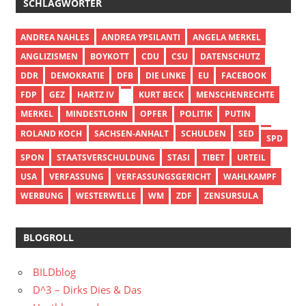
SCHLAGWÖRTER
ANDREA NAHLES
ANDREA YPSILANTI
ANGELA MERKEL
ANGLIZISMEN
BOYKOTT
CDU
CSU
DATENSCHUTZ
DDR
DEMOKRATIE
DFB
DIE LINKE
EU
FACEBOOK
FDP
GEZ
HARTZ IV
KURT BECK
MENSCHENRECHTE
MERKEL
MINDESTLOHN
OPFER
POLITIK
PUTIN
ROLAND KOCH
SACHSEN-ANHALT
SCHULDEN
SED
SPD
SPON
STAATSVERSCHULDUNG
STASI
TIBET
URTEIL
USA
VERFASSUNG
VERFASSUNGSGERICHT
WAHLKAMPF
WERBUNG
WESTERWELLE
WM
ZDF
ZENSURSULA
BLOGROLL
BILDblog
D^3 – Dirks Dies & Das