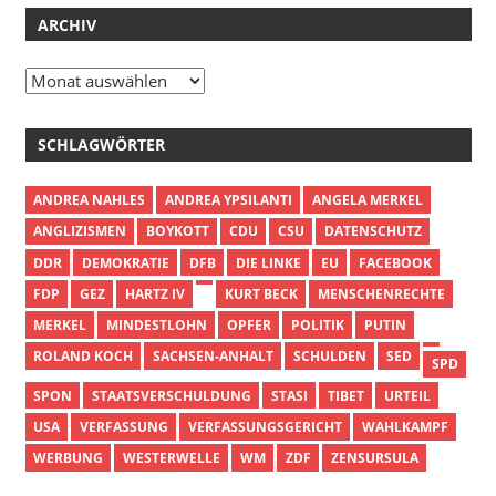
ARCHIV
Archiv
SCHLAGWÖRTER
ANDREA NAHLES
ANDREA YPSILANTI
ANGELA MERKEL
ANGLIZISMEN
BOYKOTT
CDU
CSU
DATENSCHUTZ
DDR
DEMOKRATIE
DFB
DIE LINKE
EU
FACEBOOK
FDP
GEZ
HARTZ IV
KURT BECK
MENSCHENRECHTE
MERKEL
MINDESTLOHN
OPFER
POLITIK
PUTIN
ROLAND KOCH
SACHSEN-ANHALT
SCHULDEN
SED
SPD
SPON
STAATSVERSCHULDUNG
STASI
TIBET
URTEIL
USA
VERFASSUNG
VERFASSUNGSGERICHT
WAHLKAMPF
WERBUNG
WESTERWELLE
WM
ZDF
ZENSURSULA