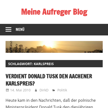
Zum
Meine Aufreger Blog
Inhalt
springen
Was
mich
MENÜ
positiv
oder
negativ
aufregt
oder
SCHLAGWORT:
KARLSPREIS
mir
auffällt
VERDIENT DONALD TUSK DEN AACHENER
KARLSPREIS?
14. Mai 2010
DirkD
Politik
Heute kam in den Nachrichten, daß der polnische
Ministerpräsident Donald Tusk den diesjährigen