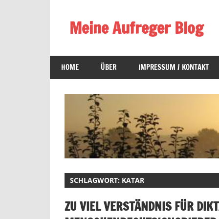
Zum
Inhalt
Meine Aufreger Blog
springen
Was
mich
HOME
ÜBER
IMPRESSUM / KONTAKT
positiv
oder
negativ
aufregt
oder
mir
auffällt
SCHLAGWORT:
KATAR
ZU VIEL VERSTÄNDNIS FÜR DIK