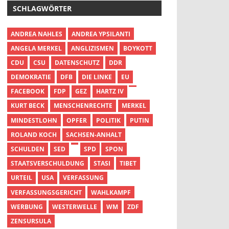
SCHLAGWÖRTER
ANDREA NAHLES
ANDREA YPSILANTI
ANGELA MERKEL
ANGLIZISMEN
BOYKOTT
CDU
CSU
DATENSCHUTZ
DDR
DEMOKRATIE
DFB
DIE LINKE
EU
FACEBOOK
FDP
GEZ
HARTZ IV
KURT BECK
MENSCHENRECHTE
MERKEL
MINDESTLOHN
OPFER
POLITIK
PUTIN
ROLAND KOCH
SACHSEN-ANHALT
SCHULDEN
SED
SPD
SPON
STAATSVERSCHULDUNG
STASI
TIBET
URTEIL
USA
VERFASSUNG
VERFASSUNGSGERICHT
WAHLKAMPF
WERBUNG
WESTERWELLE
WM
ZDF
ZENSURSULA