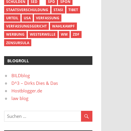
SCHULDEN
SED
SPD
SPON
STAATSVERSCHULDUNG
STASI
TIBET
URTEIL
USA
VERFASSUNG
VERFASSUNGSGERICHT
WAHLKAMPF
WERBUNG
WESTERWELLE
WM
ZDF
ZENSURSULA
BLOGROLL
BILDblog
D^3 – Dirks Dies & Das
Hostblogger.de
law blog