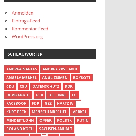
Anmelden
Eintrags-Feed
Kommentar-Feed
WordPress.org
SCHLAGWÖRTER
ANDREA NAHLES
ANDREA YPSILANTI
ANGELA MERKEL
ANGLIZISMEN
BOYKOTT
CDU
CSU
DATENSCHUTZ
DDR
DEMOKRATIE
DFB
DIE LINKE
EU
FACEBOOK
FDP
GEZ
HARTZ IV
KURT BECK
MENSCHENRECHTE
MERKEL
MINDESTLOHN
OPFER
POLITIK
PUTIN
ROLAND KOCH
SACHSEN-ANHALT