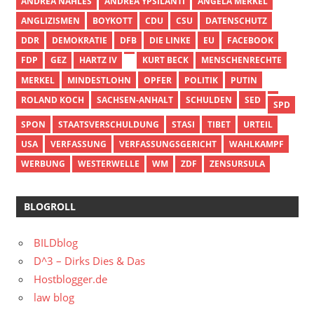
ANDREA NAHLES
ANDREA YPSILANTI
ANGELA MERKEL
ANGLIZISMEN
BOYKOTT
CDU
CSU
DATENSCHUTZ
DDR
DEMOKRATIE
DFB
DIE LINKE
EU
FACEBOOK
FDP
GEZ
HARTZ IV
KURT BECK
MENSCHENRECHTE
MERKEL
MINDESTLOHN
OPFER
POLITIK
PUTIN
ROLAND KOCH
SACHSEN-ANHALT
SCHULDEN
SED
SPD
SPON
STAATSVERSCHULDUNG
STASI
TIBET
URTEIL
USA
VERFASSUNG
VERFASSUNGSGERICHT
WAHLKAMPF
WERBUNG
WESTERWELLE
WM
ZDF
ZENSURSULA
BLOGROLL
BILDblog
D^3 – Dirks Dies & Das
Hostblogger.de
law blog