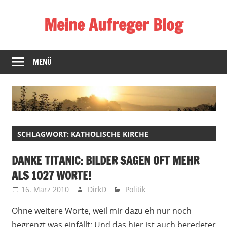
Zum
Meine Aufreger Blog
Inhalt
springen
Was
mich
MENÜ
positiv
oder
negativ
aufregt
oder
SCHLAGWORT:
KATHOLISCHE KIRCHE
mir
auffällt
DANKE TITANIC: BILDER SAGEN OFT MEHR
ALS 1027 WORTE!
16. März 2010
DirkD
Politik
Ohne weitere Worte, weil mir dazu eh nur noch
begrenzt was einfällt: Und das hier ist auch beredeter