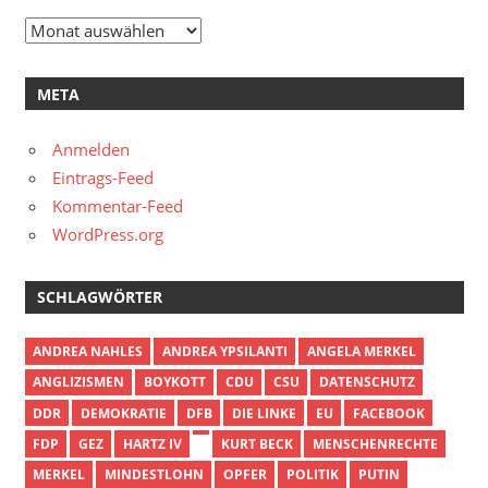
Archiv
META
Anmelden
Eintrags-Feed
Kommentar-Feed
WordPress.org
SCHLAGWÖRTER
ANDREA NAHLES
ANDREA YPSILANTI
ANGELA MERKEL
ANGLIZISMEN
BOYKOTT
CDU
CSU
DATENSCHUTZ
DDR
DEMOKRATIE
DFB
DIE LINKE
EU
FACEBOOK
FDP
GEZ
HARTZ IV
KURT BECK
MENSCHENRECHTE
MERKEL
MINDESTLOHN
OPFER
POLITIK
PUTIN