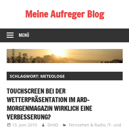
Zum
Meine Aufreger Blog
Inhalt
springen
Was
mich
MENÜ
positiv
oder
negativ
aufregt
oder
SCHLAGWORT:
METEOLOGE
mir
auffällt
TOUCHSCREEN BEI DER
WETTERPRÄSENTATION IM ARD-
MORGENMAGAZIN WIRKLICH EINE
VERBESSERUNG?
13. Juni 2010
DirkD
Fernsehen & Radio
,
IT- und