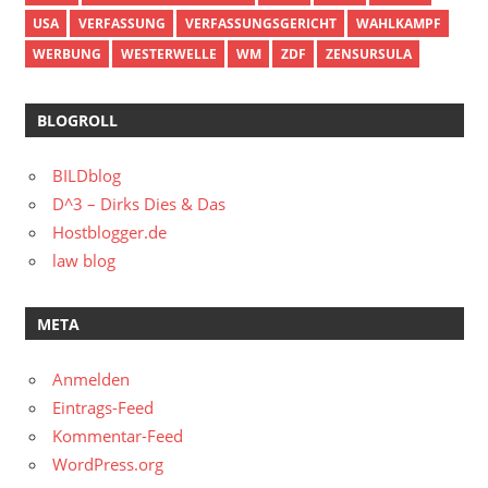
USA
VERFASSUNG
VERFASSUNGSGERICHT
WAHLKAMPF
WERBUNG
WESTERWELLE
WM
ZDF
ZENSURSULA
BLOGROLL
BILDblog
D^3 – Dirks Dies & Das
Hostblogger.de
law blog
META
Anmelden
Eintrags-Feed
Kommentar-Feed
WordPress.org