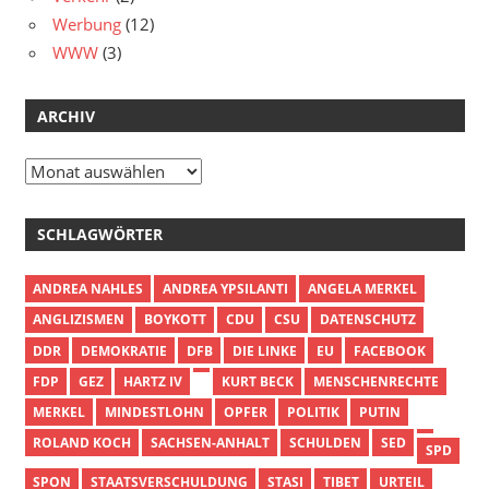
Werbung
(12)
WWW
(3)
ARCHIV
Archiv
SCHLAGWÖRTER
ANDREA NAHLES
ANDREA YPSILANTI
ANGELA MERKEL
ANGLIZISMEN
BOYKOTT
CDU
CSU
DATENSCHUTZ
DDR
DEMOKRATIE
DFB
DIE LINKE
EU
FACEBOOK
FDP
GEZ
HARTZ IV
KURT BECK
MENSCHENRECHTE
MERKEL
MINDESTLOHN
OPFER
POLITIK
PUTIN
ROLAND KOCH
SACHSEN-ANHALT
SCHULDEN
SED
SPD
SPON
STAATSVERSCHULDUNG
STASI
TIBET
URTEIL