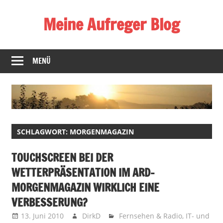
Zum
Meine Aufreger Blog
Inhalt
springen
Was
mich
MENÜ
positiv
oder
negativ
aufregt
oder
SCHLAGWORT:
MORGENMAGAZIN
mir
auffällt
TOUCHSCREEN BEI DER
WETTERPRÄSENTATION IM ARD-
MORGENMAGAZIN WIRKLICH EINE
VERBESSERUNG?
13. Juni 2010
DirkD
Fernsehen & Radio
,
IT- und