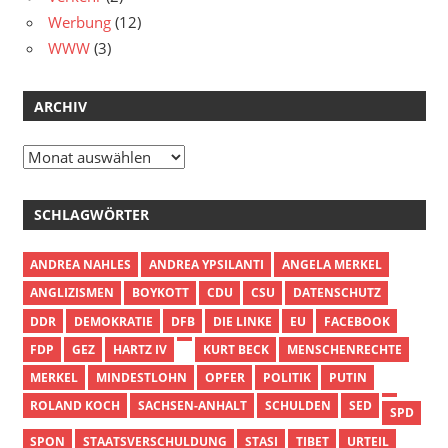
Werbung
(12)
WWW
(3)
ARCHIV
Archiv
SCHLAGWÖRTER
ANDREA NAHLES
ANDREA YPSILANTI
ANGELA MERKEL
ANGLIZISMEN
BOYKOTT
CDU
CSU
DATENSCHUTZ
DDR
DEMOKRATIE
DFB
DIE LINKE
EU
FACEBOOK
FDP
GEZ
HARTZ IV
KURT BECK
MENSCHENRECHTE
MERKEL
MINDESTLOHN
OPFER
POLITIK
PUTIN
ROLAND KOCH
SACHSEN-ANHALT
SCHULDEN
SED
SPD
SPON
STAATSVERSCHULDUNG
STASI
TIBET
URTEIL