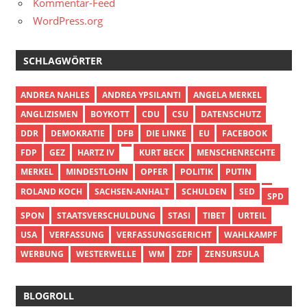
Kommentar-Feed
WordPress.org
SCHLAGWÖRTER
ANDREA NAHLES
ANDREA YPSILANTI
ANGELA MERKEL
ANGLIZISMEN
BOYKOTT
CDU
CSU
DATENSCHUTZ
DDR
DEMOKRATIE
DFB
DIE LINKE
EU
FACEBOOK
FDP
GEZ
HARTZ IV
KURT BECK
MENSCHENRECHTE
MERKEL
MINDESTLOHN
OPFER
POLITIK
PUTIN
ROLAND KOCH
SACHSEN-ANHALT
SCHULDEN
SED
SPD
SPON
STAATSVERSCHULDUNG
STASI
TIBET
URTEIL
USA
VERFASSUNG
VERFASSUNGSGERICHT
WAHLKAMPF
WERBUNG
WESTERWELLE
WM
ZDF
ZENSURSULA
BLOGROLL