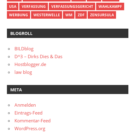
USA
VERFASSUNG
VERFASSUNGSGERICHT
WAHLKAMPF
WERBUNG
WESTERWELLE
WM
ZDF
ZENSURSULA
BLOGROLL
BILDblog
D^3 – Dirks Dies & Das
Hostblogger.de
law blog
META
Anmelden
Eintrags-Feed
Kommentar-Feed
WordPress.org