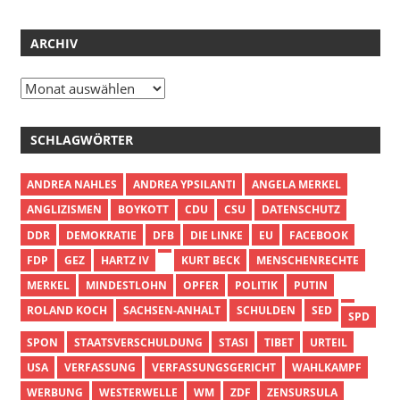
ARCHIV
Archiv
SCHLAGWÖRTER
ANDREA NAHLES
ANDREA YPSILANTI
ANGELA MERKEL
ANGLIZISMEN
BOYKOTT
CDU
CSU
DATENSCHUTZ
DDR
DEMOKRATIE
DFB
DIE LINKE
EU
FACEBOOK
FDP
GEZ
HARTZ IV
KURT BECK
MENSCHENRECHTE
MERKEL
MINDESTLOHN
OPFER
POLITIK
PUTIN
ROLAND KOCH
SACHSEN-ANHALT
SCHULDEN
SED
SPD
SPON
STAATSVERSCHULDUNG
STASI
TIBET
URTEIL
USA
VERFASSUNG
VERFASSUNGSGERICHT
WAHLKAMPF
WERBUNG
WESTERWELLE
WM
ZDF
ZENSURSULA