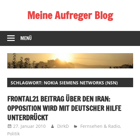
Zum
Meine Aufreger Blog
Inhalt
springen
Was
mich
MENÜ
positiv
oder
negativ
aufregt
oder
SCHLAGWORT:
NOKIA SIEMENS NETWORKS (NSN)
mir
auffällt
FRONTAL21 BEITRAG ÜBER DEN IRAN:
OPPOSITION WIRD MIT DEUTSCHER HILFE
UNTERDRÜCKT
27. Januar 2010
DirkD
Fernsehen & Radio
,
Politik