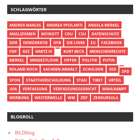
SCHLAGWÖRTER
ANDREA NAHLES
ANDREA YPSILANTI
ANGELA MERKEL
ANGLIZISMEN
BOYKOTT
CDU
CSU
DATENSCHUTZ
DDR
DEMOKRATIE
DFB
DIE LINKE
EU
FACEBOOK
FDP
GEZ
HARTZ IV
KURT BECK
MENSCHENRECHTE
MERKEL
MINDESTLOHN
OPFER
POLITIK
PUTIN
ROLAND KOCH
SACHSEN-ANHALT
SCHULDEN
SED
SPD
SPON
STAATSVERSCHULDUNG
STASI
TIBET
URTEIL
USA
VERFASSUNG
VERFASSUNGSGERICHT
WAHLKAMPF
WERBUNG
WESTERWELLE
WM
ZDF
ZENSURSULA
BLOGROLL
BILDblog