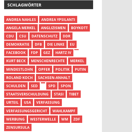
SCHLAGWÖRTER
ANDREA NAHLES
ANDREA YPSILANTI
ANGELA MERKEL
ANGLIZISMEN
BOYKOTT
CDU
CSU
DATENSCHUTZ
DDR
DEMOKRATIE
DFB
DIE LINKE
EU
FACEBOOK
FDP
GEZ
HARTZ IV
KURT BECK
MENSCHENRECHTE
MERKEL
MINDESTLOHN
OPFER
POLITIK
PUTIN
ROLAND KOCH
SACHSEN-ANHALT
SCHULDEN
SED
SPD
SPON
STAATSVERSCHULDUNG
STASI
TIBET
URTEIL
USA
VERFASSUNG
VERFASSUNGSGERICHT
WAHLKAMPF
WERBUNG
WESTERWELLE
WM
ZDF
ZENSURSULA