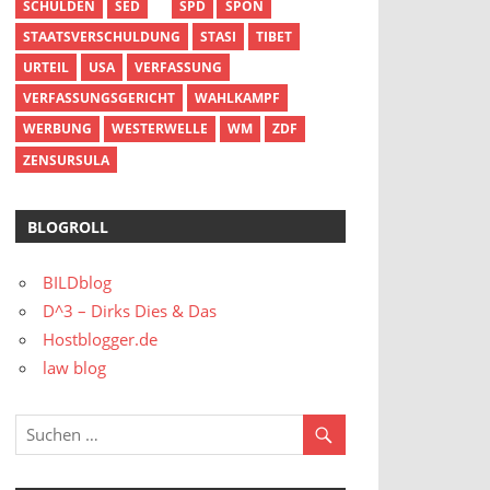
SCHULDEN
SED
SPD
SPON
STAATSVERSCHULDUNG
STASI
TIBET
URTEIL
USA
VERFASSUNG
VERFASSUNGSGERICHT
WAHLKAMPF
WERBUNG
WESTERWELLE
WM
ZDF
ZENSURSULA
BLOGROLL
BILDblog
D^3 – Dirks Dies & Das
Hostblogger.de
law blog