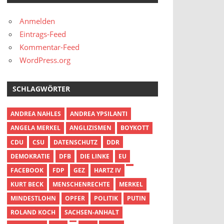
Anmelden
Eintrags-Feed
Kommentar-Feed
WordPress.org
SCHLAGWÖRTER
ANDREA NAHLES
ANDREA YPSILANTI
ANGELA MERKEL
ANGLIZISMEN
BOYKOTT
CDU
CSU
DATENSCHUTZ
DDR
DEMOKRATIE
DFB
DIE LINKE
EU
FACEBOOK
FDP
GEZ
HARTZ IV
KURT BECK
MENSCHENRECHTE
MERKEL
MINDESTLOHN
OPFER
POLITIK
PUTIN
ROLAND KOCH
SACHSEN-ANHALT