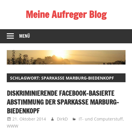
Zum
Meine Aufreger Blog
Inhalt
springen
Was
mich
MENÜ
positiv
oder
negativ
aufregt
oder
SCHLAGWORT:
SPARKASSE MARBURG-BIEDENKOPF
mir
auffällt
DISKRIMINIERENDE FACEBOOK-BASIERTE
ABSTIMMUNG DER SPARKASSE MARBURG-
BIEDENKOPF
21. Oktober 2014
DirkD
IT- und Computerstuff
,
WWW