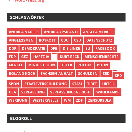
WordPress.org
SCHLAGWÖRTER
ANDREA NAHLES
ANDREA YPSILANTI
ANGELA MERKEL
ANGLIZISMEN
BOYKOTT
CDU
CSU
DATENSCHUTZ
DDR
DEMOKRATIE
DFB
DIE LINKE
EU
FACEBOOK
FDP
GEZ
HARTZ IV
KURT BECK
MENSCHENRECHTE
MERKEL
MINDESTLOHN
OPFER
POLITIK
PUTIN
ROLAND KOCH
SACHSEN-ANHALT
SCHULDEN
SED
SPD
SPON
STAATSVERSCHULDUNG
STASI
TIBET
URTEIL
USA
VERFASSUNG
VERFASSUNGSGERICHT
WAHLKAMPF
WERBUNG
WESTERWELLE
WM
ZDF
ZENSURSULA
BLOGROLL