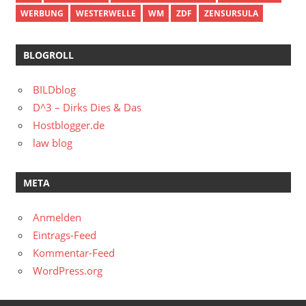
WERBUNG
WESTERWELLE
WM
ZDF
ZENSURSULA
BLOGROLL
BILDblog
D^3 – Dirks Dies & Das
Hostblogger.de
law blog
META
Anmelden
Eintrags-Feed
Kommentar-Feed
WordPress.org