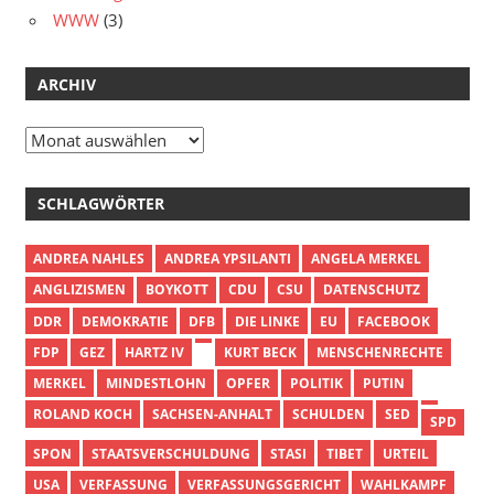
WWW
(3)
ARCHIV
Archiv
SCHLAGWÖRTER
ANDREA NAHLES
ANDREA YPSILANTI
ANGELA MERKEL
ANGLIZISMEN
BOYKOTT
CDU
CSU
DATENSCHUTZ
DDR
DEMOKRATIE
DFB
DIE LINKE
EU
FACEBOOK
FDP
GEZ
HARTZ IV
KURT BECK
MENSCHENRECHTE
MERKEL
MINDESTLOHN
OPFER
POLITIK
PUTIN
ROLAND KOCH
SACHSEN-ANHALT
SCHULDEN
SED
SPD
SPON
STAATSVERSCHULDUNG
STASI
TIBET
URTEIL
USA
VERFASSUNG
VERFASSUNGSGERICHT
WAHLKAMPF