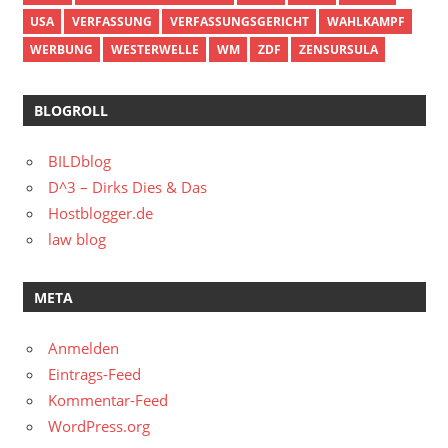
USA
VERFASSUNG
VERFASSUNGSGERICHT
WAHLKAMPF
WERBUNG
WESTERWELLE
WM
ZDF
ZENSURSULA
BLOGROLL
BILDblog
D^3 – Dirks Dies & Das
Hostblogger.de
law blog
META
Anmelden
Eintrags-Feed
Kommentar-Feed
WordPress.org