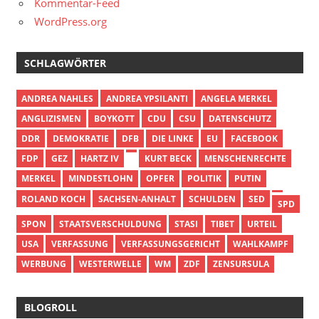
Kommentar-Feed
WordPress.org
SCHLAGWÖRTER
ANDREA NAHLES
ANDREA YPSILANTI
ANGELA MERKEL
ANGLIZISMEN
BOYKOTT
CDU
CSU
DATENSCHUTZ
DDR
DEMOKRATIE
DFB
DIE LINKE
EU
FACEBOOK
FDP
GEZ
HARTZ IV
KURT BECK
MENSCHENRECHTE
MERKEL
MINDESTLOHN
OPFER
POLITIK
PUTIN
ROLAND KOCH
SACHSEN-ANHALT
SCHULDEN
SED
SPD
SPON
STAATSVERSCHULDUNG
STASI
TIBET
URTEIL
USA
VERFASSUNG
VERFASSUNGSGERICHT
WAHLKAMPF
WERBUNG
WESTERWELLE
WM
ZDF
ZENSURSULA
BLOGROLL