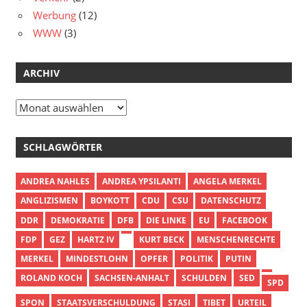
Werbung
(12)
WWW
(3)
ARCHIV
Archiv
SCHLAGWÖRTER
ANDREA NAHLES
ANDREA YPSILANTI
ANGELA MERKEL
ANGLIZISMEN
BOYKOTT
CDU
CSU
DATENSCHUTZ
DDR
DEMOKRATIE
DFB
DIE LINKE
EU
FACEBOOK
FDP
GEZ
HARTZ IV
KURT BECK
MENSCHENRECHTE
MERKEL
MINDESTLOHN
OPFER
POLITIK
PUTIN
ROLAND KOCH
SACHSEN-ANHALT
SCHULDEN
SED
SPD
SPON
STAATSVERSCHULDUNG
STASI
TIBET
URTEIL