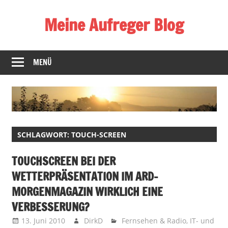
Zum
Meine Aufreger Blog
Inhalt
springen
Was
mich
MENÜ
positiv
oder
negativ
aufregt
oder
SCHLAGWORT:
TOUCH-SCREEN
mir
auffällt
TOUCHSCREEN BEI DER
WETTERPRÄSENTATION IM ARD-
MORGENMAGAZIN WIRKLICH EINE
VERBESSERUNG?
13. Juni 2010
DirkD
Fernsehen & Radio
,
IT- und