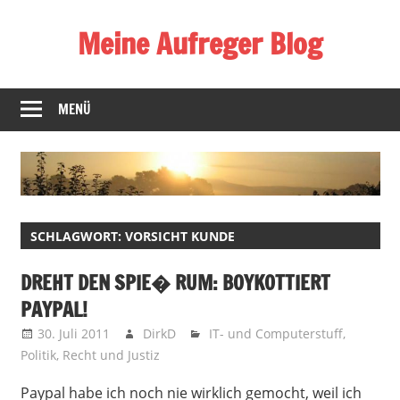
Zum
Meine Aufreger Blog
Inhalt
springen
Was
mich
MENÜ
positiv
oder
negativ
aufregt
oder
SCHLAGWORT:
VORSICHT KUNDE
mir
auffällt
DREHT DEN SPIE� RUM: BOYKOTTIERT
PAYPAL!
30. Juli 2011
DirkD
IT- und Computerstuff
,
Politik
,
Recht und Justiz
Paypal habe ich noch nie wirklich gemocht, weil ich