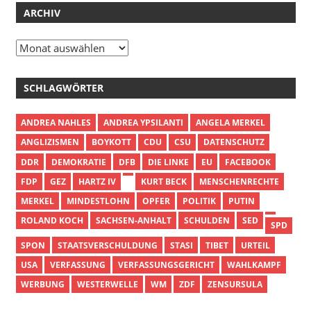
ARCHIV
Archiv
SCHLAGWÖRTER
ANDREA NAHLES
ANDREA YPSILANTI
ANGELA MERKEL
ANGLIZISMEN
BOYKOTT
CDU
CSU
DATENSCHUTZ
DDR
DEMOKRATIE
DFB
DIE LINKE
EU
FACEBOOK
FDP
GEZ
HARTZ IV
KURT BECK
MENSCHENRECHTE
MERKEL
MINDESTLOHN
OPFER
POLITIK
PUTIN
ROLAND KOCH
SACHSEN-ANHALT
SCHULDEN
SED
SPD
SPON
STAATSVERSCHULDUNG
STASI
TIBET
URTEIL
USA
VERFASSUNG
VERFASSUNGSGERICHT
WAHLKAMPF
WERBUNG
WESTERWELLE
WM
ZDF
ZENSURSULA