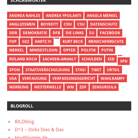
SCHLAGWÖRTER
ANDREA NAHLES
ANDREA YPSILANTI
ANGELA MERKEL
ANGLIZISMEN
BOYKOTT
CDU
CSU
DATENSCHUTZ
DDR
DEMOKRATIE
DFB
DIE LINKE
EU
FACEBOOK
FDP
GEZ
HARTZ IV
KURT BECK
MENSCHENRECHTE
MERKEL
MINDESTLOHN
OPFER
POLITIK
PUTIN
ROLAND KOCH
SACHSEN-ANHALT
SCHULDEN
SED
SPD
SPON
STAATSVERSCHULDUNG
STASI
TIBET
URTEIL
USA
VERFASSUNG
VERFASSUNGSGERICHT
WAHLKAMPF
WERBUNG
WESTERWELLE
WM
ZDF
ZENSURSULA
BLOGROLL
BILDblog
D^3 – Dirks Dies & Das
Hostblogger.de