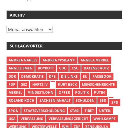
ARCHIV
Archiv
SCHLAGWÖRTER
ANDREA NAHLES
ANDREA YPSILANTI
ANGELA MERKEL
ANGLIZISMEN
BOYKOTT
CDU
CSU
DATENSCHUTZ
DDR
DEMOKRATIE
DFB
DIE LINKE
EU
FACEBOOK
FDP
GEZ
HARTZ IV
KURT BECK
MENSCHENRECHTE
MERKEL
MINDESTLOHN
OPFER
POLITIK
PUTIN
ROLAND KOCH
SACHSEN-ANHALT
SCHULDEN
SED
SPD
SPON
STAATSVERSCHULDUNG
STASI
TIBET
URTEIL
USA
VERFASSUNG
VERFASSUNGSGERICHT
WAHLKAMPF
WERBUNG
WESTERWELLE
WM
ZDF
ZENSURSULA