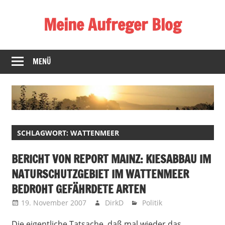
Zum
Meine Aufreger Blog
Inhalt
springen
Was
mich
MENÜ
positiv
oder
negativ
aufregt
oder
SCHLAGWORT:
WATTENMEER
mir
auffällt
BERICHT VON REPORT MAINZ: KIESABBAU IM
NATURSCHUTZGEBIET IM WATTENMEER
BEDROHT GEFÄHRDETE ARTEN
19. November 2007
DirkD
Politik
Die eigentliche Tatsache, daß mal wieder das