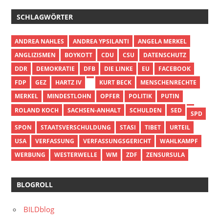
SCHLAGWÖRTER
ANDREA NAHLES
ANDREA YPSILANTI
ANGELA MERKEL
ANGLIZISMEN
BOYKOTT
CDU
CSU
DATENSCHUTZ
DDR
DEMOKRATIE
DFB
DIE LINKE
EU
FACEBOOK
FDP
GEZ
HARTZ IV
KURT BECK
MENSCHENRECHTE
MERKEL
MINDESTLOHN
OPFER
POLITIK
PUTIN
ROLAND KOCH
SACHSEN-ANHALT
SCHULDEN
SED
SPD
SPON
STAATSVERSCHULDUNG
STASI
TIBET
URTEIL
USA
VERFASSUNG
VERFASSUNGSGERICHT
WAHLKAMPF
WERBUNG
WESTERWELLE
WM
ZDF
ZENSURSULA
BLOGROLL
BILDblog