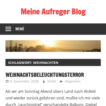
Zum
Meine Aufreger Blog
Inhalt
springen
Was
mich
MENÜ
positiv
oder
negativ
aufregt
oder
SCHLAGWORT:
WEIHNACHTEN
mir
auffällt
WEIHNACHTSBELEUCHTUNGSTERROR
9. Dezember 2008
DirkD
Allgemein
Als wir am Sonntag Abend übers Land nach Alsfeld
und wieder zurück gefahren sind, mußte ich mir viele
durch „Leuchtmittel“ verschandelte Balkons, Giebel