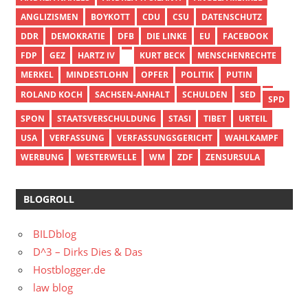
ANGLIZISMEN
BOYKOTT
CDU
CSU
DATENSCHUTZ
DDR
DEMOKRATIE
DFB
DIE LINKE
EU
FACEBOOK
FDP
GEZ
HARTZ IV
KURT BECK
MENSCHENRECHTE
MERKEL
MINDESTLOHN
OPFER
POLITIK
PUTIN
ROLAND KOCH
SACHSEN-ANHALT
SCHULDEN
SED
SPD
SPON
STAATSVERSCHULDUNG
STASI
TIBET
URTEIL
USA
VERFASSUNG
VERFASSUNGSGERICHT
WAHLKAMPF
WERBUNG
WESTERWELLE
WM
ZDF
ZENSURSULA
BLOGROLL
BILDblog
D^3 – Dirks Dies & Das
Hostblogger.de
law blog