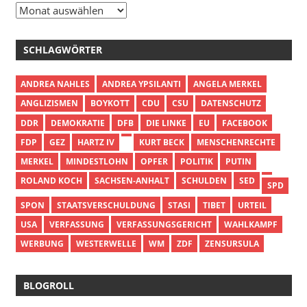
Archiv
SCHLAGWÖRTER
ANDREA NAHLES
ANDREA YPSILANTI
ANGELA MERKEL
ANGLIZISMEN
BOYKOTT
CDU
CSU
DATENSCHUTZ
DDR
DEMOKRATIE
DFB
DIE LINKE
EU
FACEBOOK
FDP
GEZ
HARTZ IV
KURT BECK
MENSCHENRECHTE
MERKEL
MINDESTLOHN
OPFER
POLITIK
PUTIN
ROLAND KOCH
SACHSEN-ANHALT
SCHULDEN
SED
SPD
SPON
STAATSVERSCHULDUNG
STASI
TIBET
URTEIL
USA
VERFASSUNG
VERFASSUNGSGERICHT
WAHLKAMPF
WERBUNG
WESTERWELLE
WM
ZDF
ZENSURSULA
BLOGROLL